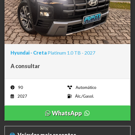
Hyundai - Creta
Platinum 1.0 TB - 2027
A consultar
90
Automático
2027
Álc./Gasol.
WhatsApp
Veículos mais recentes