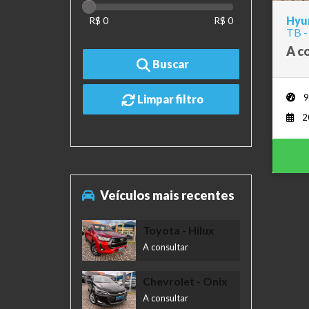
Hyun
R$ 0
R$ 0
TB -
A c
Buscar
9
Limpar filtro
2
Veículos mais recentes
Toyota
- Hilux
A consultar
Chevrolet
- Onix
A consultar