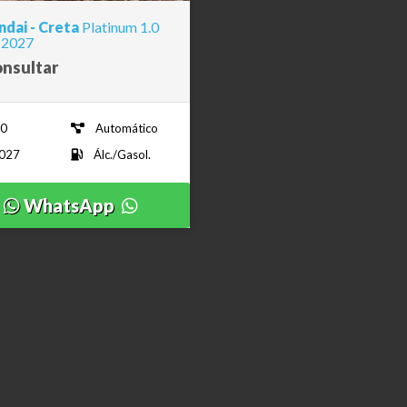
dai - Creta
Platinum 1.0
 2027
onsultar
0
Automático
027
Álc./Gasol.
WhatsApp